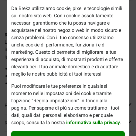
Da Brekz utilizziamo cookie, pixel e tecnologie simili
2-5gg lavorativi stimati per la consegna salvo altre indicazioni
sul nostro sito web. Con i cookie assolutamente
necessari garantiamo che tu possa navigare e
acquistare nel nostro negozio web in modo sicuro e
Royal Canin Light Weight Care cibo umido
è un alimento
senza problemi. Con il tuo consenso utilizziamo
Light in salsa. Aiuta il tuo gatto a ridurre l'aumento di peso
anche cookie di performance, funzionali e di
indesiderato. Una confezione contiene 12 buste da 85
marketing. Questo ci permette di migliorare la tua
grammi. I vantaggi:
esperienza di acquisto, di mostrarti prodotti e offerte
rilevanti per il tuo animale domestico e di adattare
Contenuto energetico ridotto
meglio le nostre pubblicità ai tuoi interessi.
Aiuta a mantenere la massa muscolare
Con L-carnitina
Puoi modificare le tue preferenze in qualsiasi
momento nelle impostazioni dei cookie tramite
l'opzione “Regola impostazioni” in fondo alla
Più informazioni
pagina. Per saperne di più su come trattiamo i tuoi
dati, quali dati personali elaboriamo e per quale
scopo, consulta la nostra
informativa sulla privacy
.
Reviews