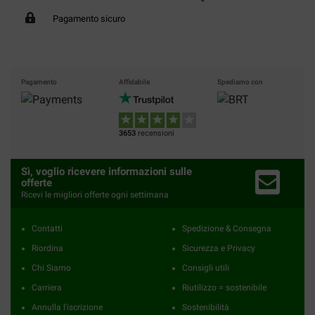
Pagamento sicuro
Pagamento
Affidabile
Spediamo con
3653
recensioni
Sì, voglio ricevere informazioni sulle
offerte
Ricevi le migliori offerte ogni settimana
Contatti
Spedizione & Consegna
Riordina
Sicurezza e Privacy
Chi Siamo
Consigli utili
Carriera
Riutilizzo = sostenibile
Annulla l'iscrizione
Sostenibilità