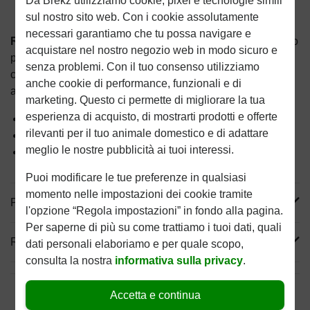
Da Brekz utilizziamo cookie, pixel e tecnologie simili
sul nostro sito web. Con i cookie assolutamente
necessari garantiamo che tu possa navigare e
Royal Canin Adult Bulldog
è un alimento secco completo
acquistare nel nostro negozio web in modo sicuro e
per i cani adulti di razza bulldog. La forma e la
senza problemi. Con il tuo consenso utilizziamo
composizione di queste crocchette sono perfettamente
anche cookie di performance, funzionali e di
adattate alle caratteristiche di questa razza.
marketing. Questo ci permette di migliorare la tua
esperienza di acquisto, di mostrarti prodotti e offerte
Favorisce la salute della pelle
rilevanti per il tuo animale domestico e di adattare
Contribuisce a sostenere ossa ed articolazioni
meglio le nostre pubblicità ai tuoi interessi.
Apporto calorico moderato
Puoi modificare le tue preferenze in qualsiasi
momento nelle impostazioni dei cookie tramite
Più informazioni
l'opzione “Regola impostazioni” in fondo alla pagina.
Per saperne di più su come trattiamo i tuoi dati, quali
Reviews
dati personali elaboriamo e per quale scopo,
consulta la nostra
informativa sulla privacy
.
Accetta e continua