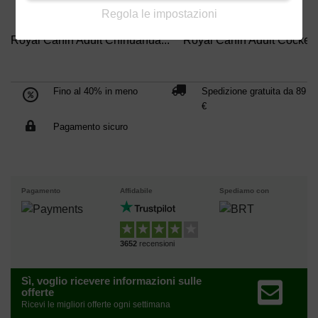
Regola le impostazioni
Royal Canin Adult Chihuahua...
Royal Canin Adult Cocker..
Fino al 40% in meno
Spedizione gratuita da 89
€
Pagamento sicuro
Pagamento
Affidabile
Spediamo con
3652
recensioni
Sì, voglio ricevere informazioni sulle
offerte
Ricevi le migliori offerte ogni settimana