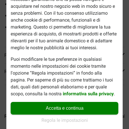
Contenuto energetico adeguato
acquistare nel nostro negozio web in modo sicuro e
senza problemi. Con il tuo consenso utilizziamo
Particolarmente appetibile per stimolare l'appetito
anche cookie di performance, funzionali e di
marketing. Questo ci permette di migliorare la tua
Suggerimento
: Abbina questo alimento secco al
cibo
esperienza di acquisto, di mostrarti prodotti e offerte
umido Royal Canin Veterinary Renal
rilevanti per il tuo animale domestico e di adattare
meglio le nostre pubblicità ai tuoi interessi.
Più informazioni
Puoi modificare le tue preferenze in qualsiasi
momento nelle impostazioni dei cookie tramite
Reviews
l'opzione “Regola impostazioni” in fondo alla
pagina. Per saperne di più su come trattiamo i tuoi
dati, quali dati personali elaboriamo e per quale
scopo, consulta la nostra
informativa sulla privacy
.
Accetta e continua
Royal Canin Veterinary...
Royal Canin Veterinary...
Royal C
Regola le impostazioni