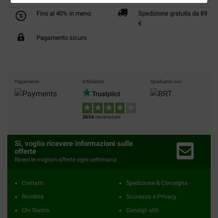
Fino al 40% in meno
Spedizione gratuita da 89
€
Pagamento sicuro
Pagamento
Affidabile
Spediamo con
3654
recensioni
Sì, voglio ricevere informazioni sulle
offerte
Ricevi le migliori offerte ogni settimana
Contatti
Spedizione & Consegna
Riordina
Sicurezza e Privacy
Chi Siamo
Consigli utili