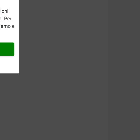
ioni
a. Per
riamo e