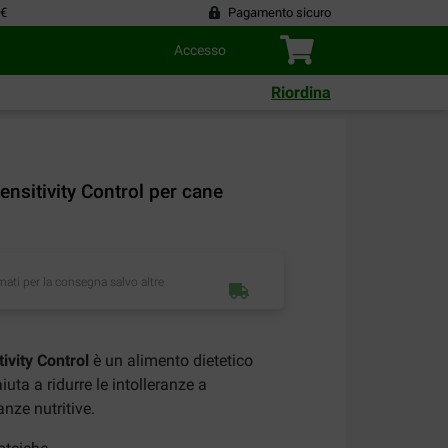
 €
Pagamento sicuro
Accesso
Riordina
ensitivity Control per cane
imati per la consegna salvo altre
ivity Control
è un alimento dietetico
uta a ridurre le intolleranze a
anze nutritive.