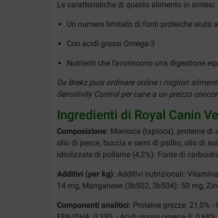
Le caratteristiche di questo alimento in sintesi:
Un numero limitato di fonti proteiche aiuta a r
Con acidi grassi Omega-3
Nutrienti che favoriscono una digestione equ
Da Brekz puoi ordinare online i migliori alimen
Sensitivity Control per cane a un prezzo concorre
Ingredienti di Royal Canin Ve
Composizione
: Manioca (tapioca), proteine di a
olio di pesce, buccia e semi di psillio, olio di s
idrolizzate di pollame (4,2%). Fonte di carboidra
Additivi (per kg)
: Additivi nutrizionali: Vitam
14 mg, Manganese (3b502, 3b504): 50 mg, Zinco
Componenti analitici:
Proteine grezze: 21,0% - G
EPA/DHA: 0,35% - Acidi grassi omega-3: 0,68%.