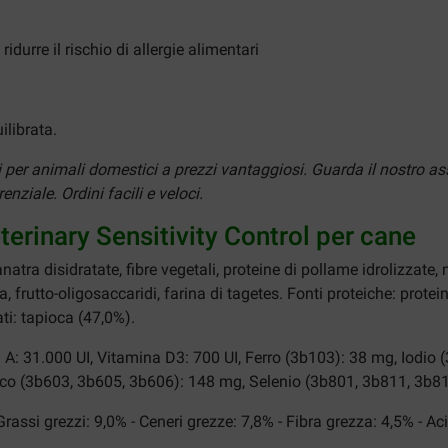
idurre il rischio di allergie alimentari
ilibrata.
ti per animali domestici a prezzi vantaggiosi. Guarda il nostro 
nziale. Ordini facili e veloci.
terinary Sensitivity Control per cane
natra disidratate, fibre vegetali, proteine di pollame idrolizzate, 
oia, frutto-oligosaccaridi, farina di tagetes. Fonti proteiche: prote
ti: tapioca (47,0%).
ina A: 31.000 UI, Vitamina D3: 700 UI, Ferro (3b103): 38 mg, Iodi
 (3b603, 3b605, 3b606): 148 mg, Selenio (3b801, 3b811, 3b812)
rassi grezzi: 9,0% - Ceneri grezze: 7,8% - Fibra grezza: 4,5% - Aci