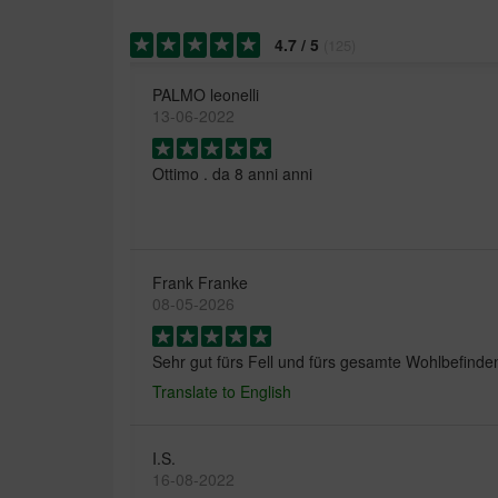
4.7
/
5
(
125
)
PALMO leonelli
13-06-2022
Ottimo . da 8 anni anni
Frank Franke
08-05-2026
Sehr gut fürs Fell und fürs gesamte Wohlbefinde
Translate to English
I.S.
16-08-2022