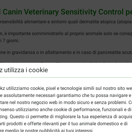
l Canin Veterinary Sensitivity Control p
nsibilità alimentare e sintomi quali dermatite atopica (atopia), d
n, è importante somministrarlo al proprio animale solo se consigl
 7 giorni.
ne in gravidanza o in allattamento e in caso di pancreatite acut
disposizione acqua fresca. Si raccomanda di distribuire la razio
 utilizza i cookie
ale. La quantità corretta di cibo dipende anche dalla razza, dalla t
o prodotto a cibo umido, ovviamente valgono quantità diverse.
kz utilizziamo cookie, pixel e tecnologie simili sul nostro sito w
in Veterinary Sensitivity Control per c
ie assolutamente necessari garantiamo che tu possa navigare e
tare nel nostro negozio web in modo sicuro e senza problemi. Co
le
Sovrappeso
nsenso utilizziamo anche cookie di performance, funzionali e di
ing. Questo ci permette di migliorare la tua esperienza di acquis
i
Grammi
rti prodotti e offerte rilevanti per il tuo animale domestico e di
48
re meglio le nostre pubblicità ai tuoi interessi.