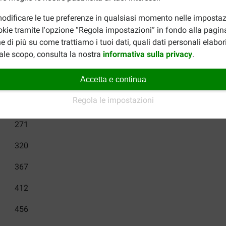
odificare le tue preferenze in qualsiasi momento nelle impostaz
81
okie tramite l'opzione “Regola impostazioni” in fondo alla pagin
110
e di più su come trattiamo i tuoi dati, quali dati personali elabo
ale scopo, consulta la nostra
informativa sulla privacy
.
136
Accetta e continua
161
Regola le impostazioni
218
271
320
367
412
456