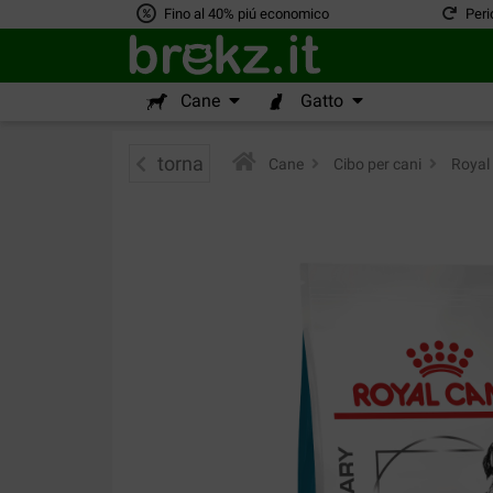
Fino al 40% piú economico
Peri
Cane
Gatto
torna
Cane
>
Cibo per cani
>
Royal 