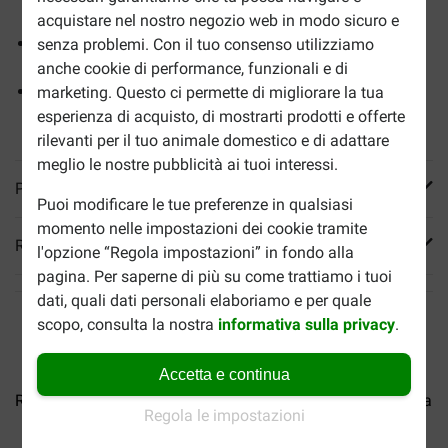
sana e controllata
acquistare nel nostro negozio web in modo sicuro e
Livelli efficaci di L-carnitina aiutano a bruciare il grasso
senza problemi. Con il tuo consenso utilizziamo
corporeo e a mantenere una sana massa muscolare
anche cookie di performance, funzionali e di
Gli antiossidanti clinicamente testati sostengono la
marketing. Questo ci permette di migliorare la tua
salute del sistema immunitario
esperienza di acquisto, di mostrarti prodotti e offerte
rilevanti per il tuo animale domestico e di adattare
meglio le nostre pubblicità ai tuoi interessi.
Più informazioni
Puoi modificare le tue preferenze in qualsiasi
momento nelle impostazioni dei cookie tramite
Reviews
l'opzione “Regola impostazioni” in fondo alla
pagina. Per saperne di più su come trattiamo i tuoi
dati, quali dati personali elaboriamo e per quale
scopo, consulta la nostra
informativa sulla privacy
.
Accetta e continua
Royal Canin Veterinary...
Royal Canin Mini Light...
Royal C
Regola le impostazioni