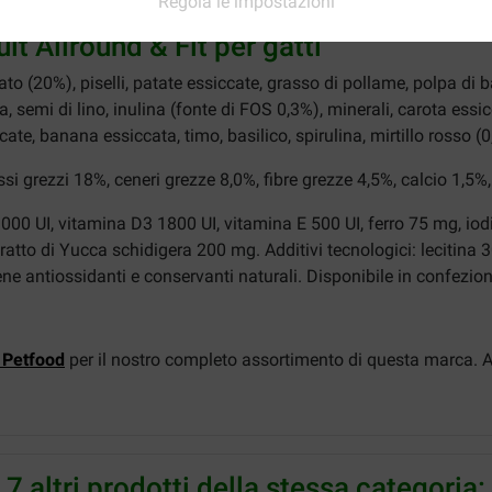
Regola le impostazioni
lt Allround & Fit per gatti
cato (20%), piselli, patate essiccate, grasso di pollame, polpa di 
rra, semi di lino, inulina (fonte di FOS 0,3%), minerali, carota es
te, banana essiccata, timo, basilico, spirulina, mirtillo rosso (
si grezzi 18%, ceneri grezze 8,0%, fibre grezze 4,5%, calcio 1,5
18.000 UI, vitamina D3 1800 UI, vitamina E 500 UI, ferro 75 mg,
tratto di Yucca schidigera 200 mg. Additivi tecnologici: leciti
 antiossidanti e conservanti naturali. Disponibile in confezioni
 Petfood
per il nostro completo assortimento di questa marca.
7 altri prodotti della stessa categoria: