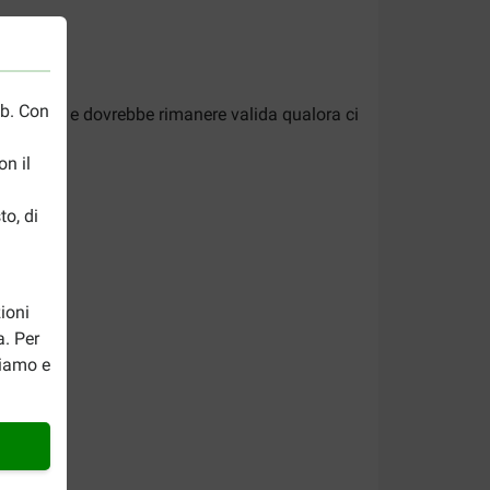
eb. Con
onfezione e dovrebbe rimanere valida qualora ci
n il
to, di
ioni
a. Per
riamo e