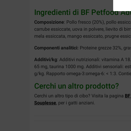
Ingredienti di BF Petfood Adu
Composizione
: Pollo fresco (20%), pollo essic
carrube essiccate, uova in polvere, lievito di bi
mela essiccata, mango essiccato, prugne essicca
Componenti analitici:
Proteine grezze 32%, gras
Additivi/kg
: Additivi nutrizionali: vitamina A 
65 mg, taurina 1000 mg. Additivi sensoriali: es
g/kg. Rapporto omega-3:omega-6: < 1:3. Contiene
Cerchi un altro prodotto?
Cerchi un altro tipo di cibo? Visita la pagina
BF
Souplesse
, per i gatti anziani.