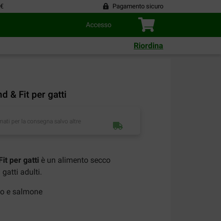
 €
Pagamento sicuro
Accesso
Riordina
d & Fit per gatti
imati per la consegna salvo altre
it per gatti
è un alimento secco
gatti adulti.
llo e salmone