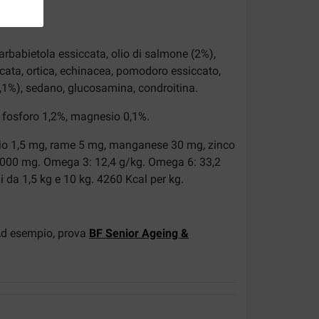
barbabietola essiccata, olio di salmone (2%),
siccata, ortica, echinacea, pomodoro essiccato,
0,1%), sedano, glucosamina, condroitina.
%, fosforo 1,2%, magnesio 0,1%.
 iodio 1,5 mg, rame 5 mg, manganese 30 mg, zinco
na 3000 mg. Omega 3: 12,4 g/kg. Omega 6: 33,2
 da 1,5 kg e 10 kg. 4260 Kcal per kg.
 Ad esempio, prova
BF Senior Ageing &