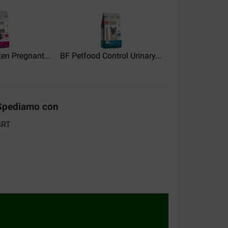
ten Pregnant...
BF Petfood Control Urinary...
BF Petfood Com
Spediamo con