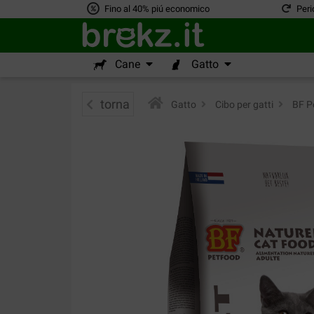
Fino al 40% piú economico
Peri
Cane
Gatto
torna
Gatto
>
Cibo per gatti
>
BF Pe