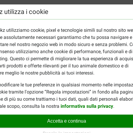
Petfood Adult Allround & Fit per gatti
 utilizza i cookie
ia sempre abbondante acqua fresca a disposizione.
kz utilizziamo cookie, pixel e tecnologie simili sul nostro sito w
iudendo bene la confezione. La data di scadenza si trova sulla c
ie assolutamente necessari garantiamo che tu possa navigare e
tare nel nostro negozio web in modo sicuro e senza problemi. Co
t Allround & Fit per gatti
nsenso utilizziamo anche cookie di performance, funzionali e di
ing. Questo ci permette di migliorare la tua esperienza di acquis
cchette (g)
rti prodotti e offerte rilevanti per il tuo animale domestico e di
re meglio le nostre pubblicità ai tuoi interessi.
odificare le tue preferenze in qualsiasi momento nelle impostaz
okie tramite l'opzione “Regola impostazioni” in fondo alla pagin
e di più su come trattiamo i tuoi dati, quali dati personali elabo
ale scopo, consulta la nostra
informativa sulla privacy
.
Accetta e continua