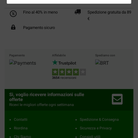
Fino al 40% in meno
Spedizione gratuita da 89
€
Pagamento sicuro
Pagamento
Affidabile
Spediamo con
3654
recensioni
Sì, voglio ricevere informazioni sulle
offerte
Ricevi le migliori offerte ogni settimana
Contatti
Spedizione & Consegna
Riordina
Sicurezza e Privacy
Chi Siamo
Consigli utili