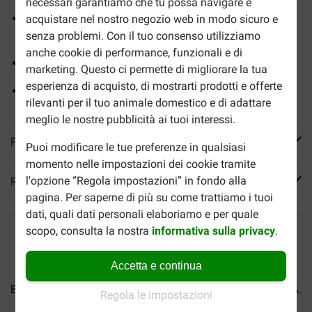
necessari garantiamo che tu possa navigare e
Contengono aminoacidi, vitamine e minerali di alta
acquistare nel nostro negozio web in modo sicuro e
qualità
senza problemi. Con il tuo consenso utilizziamo
anche cookie di performance, funzionali e di
Con aroma di aglio e salmone
marketing. Questo ci permette di migliorare la tua
esperienza di acquisto, di mostrarti prodotti e offerte
Adatto ai gatti di tutte le razze ed età
rilevanti per il tuo animale domestico e di adattare
meglio le nostre pubblicità ai tuoi interessi.
Più informazioni
Puoi modificare le tue preferenze in qualsiasi
momento nelle impostazioni dei cookie tramite
l'opzione “Regola impostazioni” in fondo alla
Reviews
pagina. Per saperne di più su come trattiamo i tuoi
dati, quali dati personali elaboriamo e per quale
scopo, consulta la nostra
informativa sulla privacy
.
Accetta e continua
BF Petfood 3-Mix Adult per...
BF Petfood Senior Ageing &...
Regola le impostazioni