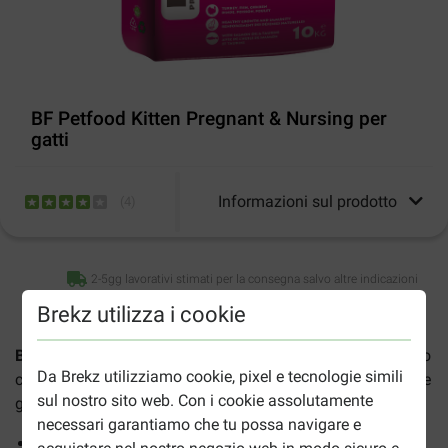
BF Petfood Kitten Pregnant & Nursing per
gatti
Informazioni sul prodotto
(
4
)
2-5gg lavorativi stimati per la consegna salvo altre indicazioni
Brekz utilizza i cookie
BF Petfood Kitten Pregnant & Nursing
è un alimento secco
Da Brekz utilizziamo cookie, pixel e tecnologie simili
completo e naturale per gattini fino a 12 mesi di età e per le
sul nostro sito web. Con i cookie assolutamente
gatte gravide e in allattamento.
necessari garantiamo che tu possa navigare e
Con pollo, salmone e riso