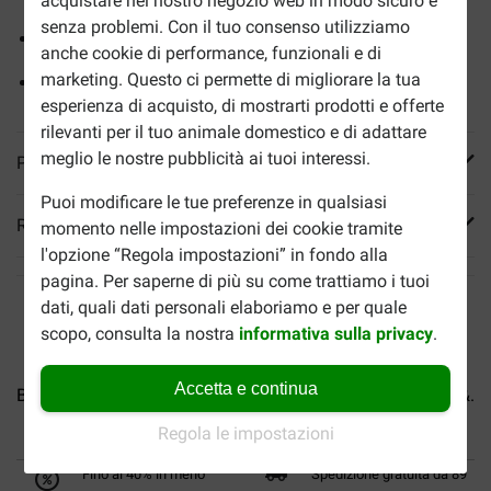
acquistare nel nostro negozio web in modo sicuro e
senza problemi. Con il tuo consenso utilizziamo
Sostiene la crescita
anche cookie di performance, funzionali e di
marketing. Questo ci permette di migliorare la tua
Senza additivi artificiali
esperienza di acquisto, di mostrarti prodotti e offerte
rilevanti per il tuo animale domestico e di adattare
meglio le nostre pubblicità ai tuoi interessi.
Più informazioni
Puoi modificare le tue preferenze in qualsiasi
Reviews
momento nelle impostazioni dei cookie tramite
l'opzione “Regola impostazioni” in fondo alla
pagina. Per saperne di più su come trattiamo i tuoi
dati, quali dati personali elaboriamo e per quale
scopo, consulta la nostra
informativa sulla privacy
.
Accetta e continua
BF Petfood 3-Mix Adult per...
BF Petfood Senior Ageing &...
Regola le impostazioni
Fino al 40% in meno
Spedizione gratuita da 89