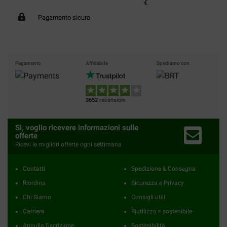
€
Pagamento sicuro
Pagamento
Affidabile
Spediamo con
3652
recensioni
Sì, voglio ricevere informazioni sulle
offerte
Ricevi le migliori offerte ogni settimana
Contatti
Spedizione & Consegna
Riordina
Sicurezza e Privacy
Chi Siamo
Consigli utili
Carriera
Riutilizzo = sostenibile
Annulla l'iscrizione
Sostenibilità