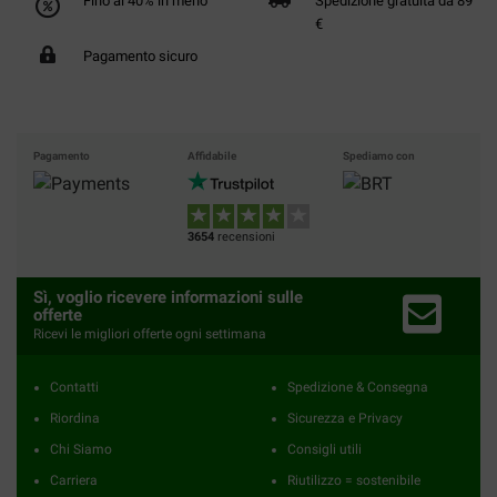
Fino al 40% in meno
Spedizione gratuita da 89
€
Pagamento sicuro
Pagamento
Affidabile
Spediamo con
3654
recensioni
Sì, voglio ricevere informazioni sulle
offerte
Ricevi le migliori offerte ogni settimana
Contatti
Spedizione & Consegna
Riordina
Sicurezza e Privacy
Chi Siamo
Consigli utili
Carriera
Riutilizzo = sostenibile