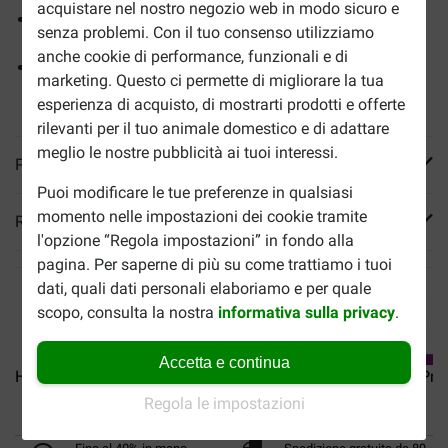
acquistare nel nostro negozio web in modo sicuro e
Contiene L-triptofano e idrolizzato di proteine del latte
senza problemi. Con il tuo consenso utilizziamo
per controllare lo stress
anche cookie di performance, funzionali e di
Aiuta a ridurre la ricorrenza dei disturbi urinari più
marketing. Questo ci permette di migliorare la tua
comuni
esperienza di acquisto, di mostrarti prodotti e offerte
rilevanti per il tuo animale domestico e di adattare
meglio le nostre pubblicità ai tuoi interessi.
Più informazioni
Puoi modificare le tue preferenze in qualsiasi
momento nelle impostazioni dei cookie tramite
Reviews
l'opzione “Regola impostazioni” in fondo alla
pagina. Per saperne di più su come trattiamo i tuoi
dati, quali dati personali elaboriamo e per quale
scopo, consulta la nostra
informativa sulla privacy
.
Accetta e continua
Hill's Prescription Diet...
Hill's Prescription Diet...
Hill's Pre
Regola le impostazioni