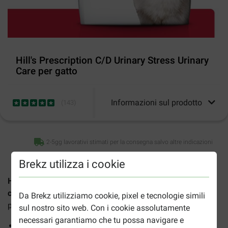
Hill's Prescription C/D Urinary Stress Urinary
Care per gatto
Informazioni sul prodotto
(
143
)
2-5gg lavorativi stimati per la consegna salvo altre indicazioni
Brekz utilizza i cookie
Hill's Prescription Diet C/D Multicare Stress Urinary Care
con pollo
è un alimento secco per gatti che hanno o sono
Da Brekz utilizziamo cookie, pixel e tecnologie simili
predisposti ad avere problemi di Cistite Idiopatica Felina.
sul nostro sito web. Con i cookie assolutamente
necessari garantiamo che tu possa navigare e
Formulato per sciogliere i calcoli di struvite