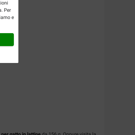
ioni
a. Per
riamo e
 per gatto in lattine
da 156 g. Oppure visita la