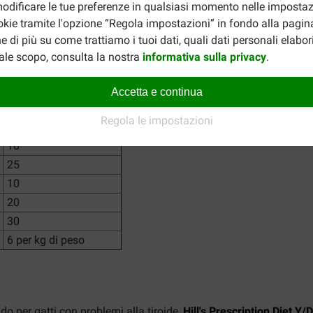
odificare le tue preferenze in qualsiasi momento nelle impostaz
okie tramite l'opzione “Regola impostazioni” in fondo alla pagin
e di più su come trattiamo i tuoi dati, quali dati personali elabo
ale scopo, consulta la nostra
informativa sulla privacy
.
Accetta e continua
Regola le impostazioni
g
Dose di crocchette (g)
10
25
10
20
30
6 per kg di peso
 per gatti con problemi alla tiroide,
Hill's Prescription Diet Y/D