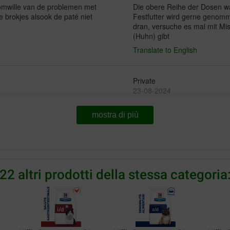
 omwille van de problemen met
Die obere Reihe der Dosen war
e brokjes alsook de paté niet
Festfutter wird gerne genomm
dran, versuche es mal mit Mis
(Huhn) gibt
Translate to English
Private
23-08-2024
mostra di più
Dieses Katzenfutter hat meine
verträgt es ohne Nebenwirk
Translate to English
Frau Birgit Rinnhofer
22 altri prodotti della stessa categoria
16-05-2024
Wurde unserer Katze verordne
Translate to English