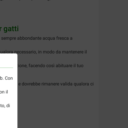
r gatti
bbia sempre abbondante acqua fresca a
à qualora necessario, in modo da mantenere il
proporzione, facendo così abituare il tuo
eb. Con
onfezione e dovrebbe rimanere valida qualora ci
n il
to, di