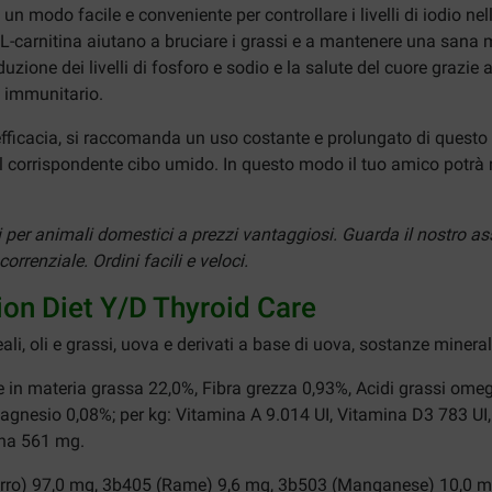
 un modo facile e conveniente per controllare i livelli di iodio nel
 di L-carnitina aiutano a bruciare i grassi e a mantenere una sana
uzione dei livelli di fosforo e sodio e la salute del cuore grazie 
a immunitario.
 efficacia, si raccomanda un uso costante e prolungato di questo 
il corrispondente cibo umido. In questo modo il tuo amico potrà 
i per animali domestici a prezzi vantaggiosi. Guarda il nostro as
rrenziale. Ordini facili e veloci.
ption Diet Y/D Thyroid Care
reali, oli e grassi, uova e derivati a base di uova, sostanze mineral
e in materia grassa 22,0%, Fibra grezza 0,93%, Acidi grassi omeg
agnesio 0,08%; per kg: Vitamina A 9.014 UI, Vitamina D3 783 UI
ina 561 mg.
rro) 97,0 mg, 3b405 (Rame) 9,6 mg, 3b503 (Manganese) 10,0 mg