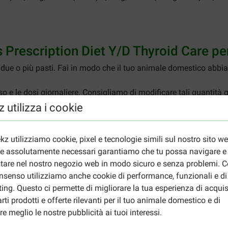
's Prescription Diet Y/D Thyroid Care pe
 su due o più pasti. Fai in modo che il tuo animale domestico a
uso e le dosi giornaliere. Consigliamo di modificare tali quantit
di dubbio consulta il veterinario.
 utilizza i cookie
colalo dapprima al cibo abituale, aumentandone gradatamente la 
rni.
kz utilizziamo cookie, pixel e tecnologie simili sul nostro sito w
iudendo bene la confezione. La data di scadenza si trova sulla c
ie assolutamente necessari garantiamo che tu possa navigare e
tare nel nostro negozio web in modo sicuro e senza problemi. Co
nsenso utilizziamo anche cookie di performance, funzionali e di
 Thyroid Care per gatto
ing. Questo ci permette di migliorare la tua esperienza di acquis
rti prodotti e offerte rilevanti per il tuo animale domestico e di
re meglio le nostre pubblicità ai tuoi interessi.