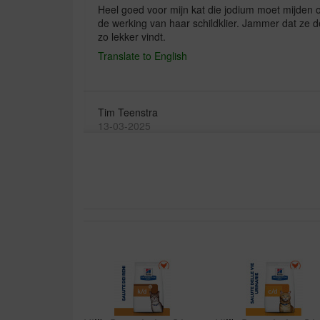
Heel goed voor mijn kat die jodium moet mijden
de werking van haar schildklier. Jammer dat ze d
zo lekker vindt.
Translate to English
Tim Teenstra
13-03-2025
Prima product, goede snelle service!
Translate to English
Guy Anna Kamiel Vandenheede
12-08-2024
correcte prijs - kwaliteitsveerhouding
Translate to English