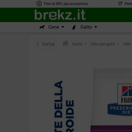
Fino al 40% piú economico
Peri
Cane
Gatto
torna
Gatto
>
Cibo per gatti
>
Hill's