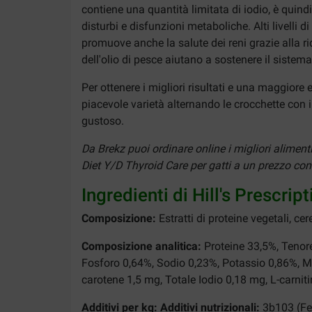
contiene una quantità limitata di iodio, è quindi
disturbi e disfunzioni metaboliche. Alti livelli
promuove anche la salute dei reni grazie alla rid
dell'olio di pesce aiutano a sostenere il sistem
Per ottenere i migliori risultati e una maggiore
piacevole varietà alternando le crocchette con 
gustoso.
Da Brekz puoi ordinare online i migliori aliment
Diet Y/D Thyroid Care per gatti a un prezzo conco
Ingredienti di Hill's Prescri
Composizione:
Estratti di proteine vegetali, ce
Composizione analitica:
Proteine 33,5%, Tenor
Fosforo 0,64%, Sodio 0,23%, Potassio 0,86%, M
carotene 1,5 mg, Totale Iodio 0,18 mg, L-carnit
Additivi per kg: Additivi nutrizionali:
3b103 (Fe