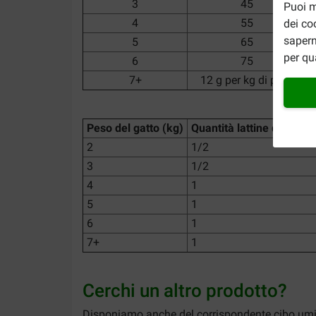
3
45
Puoi m
4
55
dei co
sapern
5
65
per qu
6
75
7+
12 g per kg di peso
Peso del gatto (kg)
Quantità lattine da 156 
2
1/2
3
1/2
4
1
5
1
6
1
7+
1
Cerchi un altro prodotto?
Disponiamo anche del corrispondente cibo umido