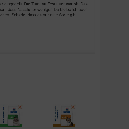
 eingedellt. Die Tüte mit Festfutter war ok. Das
en, dass Nassfutter weniger. Da bleibe ich aber
chen. Schade, dass es nur eine Sorte gibt
m Jerry das leben gerettet. Er liebt es und
ungen. Dankeschön
:
t, schmeckt ihr gut.