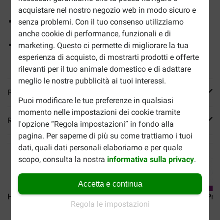
regolare la glicemia
acquistare nel nostro negozio web in modo sicuro e
Antiossidanti clinicamente testati per supportare un
senza problemi. Con il tuo consenso utilizziamo
sistema immunitario sano
anche cookie di performance, funzionali e di
Nutrizione clinica formulata per aiutare i gatti a perdere
marketing. Questo ci permette di migliorare la tua
peso e regolare la glicemia
esperienza di acquisto, di mostrarti prodotti e offerte
rilevanti per il tuo animale domestico e di adattare
meglio le nostre pubblicità ai tuoi interessi.
Più informazioni
Puoi modificare le tue preferenze in qualsiasi
momento nelle impostazioni dei cookie tramite
Reviews
l'opzione “Regola impostazioni” in fondo alla
pagina. Per saperne di più su come trattiamo i tuoi
dati, quali dati personali elaboriamo e per quale
scopo, consulta la nostra
informativa sulla privacy
.
Accetta e continua
Hill's Prescription Diet...
Hill's Prescription Diet...
Hill's Pre
Regola le impostazioni