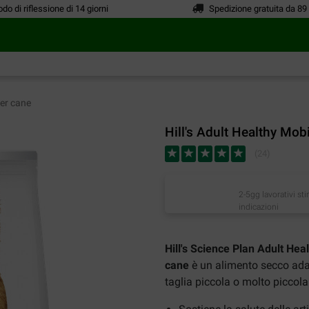
odo di riflessione di 14 giorni
Spedizione gratuita da 89
per cane
Hill's Adult Healthy Mob
(
24
)
2-5gg lavorativi st
indicazioni
Hill's Science Plan Adult Hea
cane
è un alimento secco adatt
taglia piccola o molto piccola