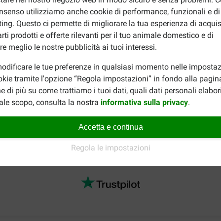
70
nsenso utilizziamo anche cookie di performance, funzionali e di
85
ing. Questo ci permette di migliorare la tua esperienza di acquis
100
rti prodotti e offerte rilevanti per il tuo animale domestico e di
140
re meglio le nostre pubblicità ai tuoi interessi.
170
odificare le tue preferenze in qualsiasi momento nelle impostaz
iudendo bene la confezione. La data di scadenza si trova sulla c
okie tramite l'opzione “Regola impostazioni” in fondo alla pagin
e di più su come trattiamo i tuoi dati, quali dati personali elabo
ale scopo, consulta la nostra
informativa sulla privacy
.
empio un alimento per cani di taglia media? Prova allora
Hill's S
Accetta e continua
per la nostra completa offerta.
Regola le impostazioni