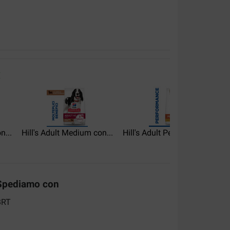
uettes sont parfaites pour ses petites dents et
:
n...
Hill's Adult Medium con...
Hill's Adult Performance...
H
t prix intéressants mais pas de possibilité de se
aiment regrettable !!
Spediamo con