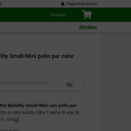
 €
Pagamento sicuro
Accesso
Riordina
ility Small-Mini pollo per cane
imati per la consegna salvo altre
lthy Mobility Small-Mini con pollo per
o ai cani adulti, oltre 1 anno di età, di
 (< 10 kg).