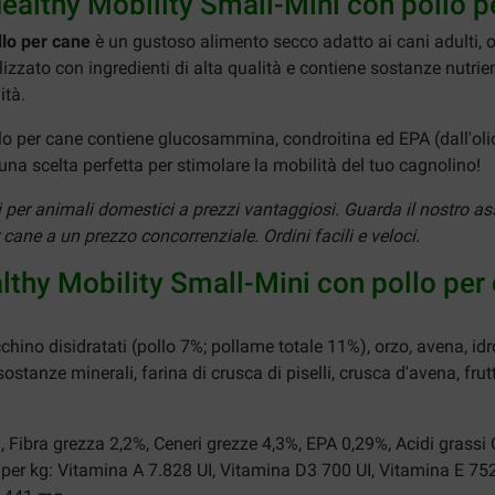
 Healthy Mobility Small-Mini con pollo p
ollo per cane
è un gustoso alimento secco adatto ai cani adulti, ol
lizzato con ingredienti di alta qualità e contiene sostanze nutrien
ità.
llo per cane contiene glucosammina, condroitina ed EPA (dall'oli
è una scelta perfetta per stimolare la mobilità del tuo cagnolino!
i per animali domestici a prezzi vantaggiosi. Guarda il nostro as
cane a un prezzo concorrenziale. Ordini facili e veloci.
ealthy Mobility Small-Mini con pollo per
hino disidratati (pollo 7%; pollame totale 11%), orzo, avena, idro
 sostanze minerali, farina di crusca di piselli, crusca d'avena, fru
, Fibra grezza 2,2%, Ceneri grezze 4,3%, EPA 0,29%, Acidi grass
per kg: Vitamina A 7.828 UI, Vitamina D3 700 UI, Vitamina E 75