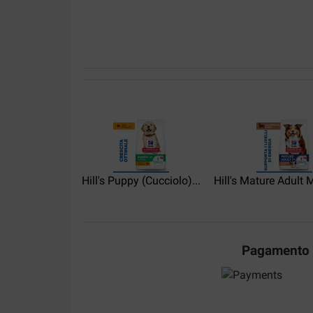
Mette
01-08-2023
Vores gamle hund på 16 bevæger sig som var h
Translate to English
elda spingardi
Hill's Puppy (Cucciolo)...
14-05-2023
Hill's Mature Adult 
Ils sont très vite adaptés à mes Yorkshires ils ado
Translate to English
Pagamento