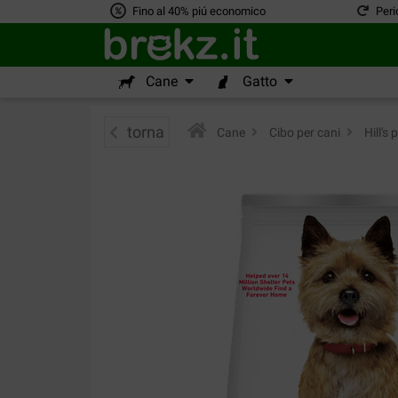
Fino al 40% piú economico
Peri
Cane
Gatto
torna
Cane
>
Cibo per cani
>
Hill's 