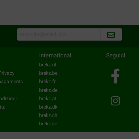
International
Seguici
brekz.nl
Privacy
brekz.be
 pagamento
brekz.fr
brekz.de
ndizioni
brekz.at
ità
brekz.dk
brekz.ch
brekz.se