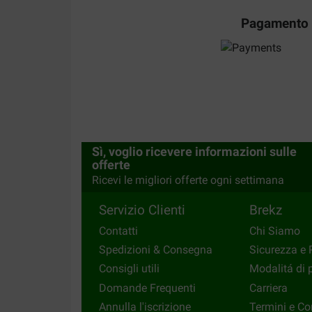
Translate to English
Pagamento
PETITFILS BARBARA
29-07-2020
Notre vieille Chienne les apprécie beaucoup
Sì, voglio ricevere informazioni sulle
Translate to English
offerte
Ricevi le migliori offerte ogni settimana
Servizio Clienti
Brekz
Contatti
Chi Siamo
Spedizioni & Consegna
Sicurezza e 
Consigli utili
Modalitá di
Domande Frequenti
Carriera
Annulla l'iscrizione
Termini e Co