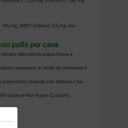
, Vitamina E 1.300 mg, Vitamina C 380 mg,
 146 mg, 3b801 (Selenio) 0,2 mg, con
 con pollo per cane
bbia sempre abbondante acqua fresca a
à qualora necessario, in modo da mantenere il
proporzione, facendo così abituare il tuo
ill's Science Plan Puppy (Cucciolo).