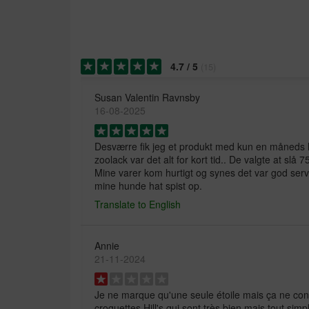
4.7
/
5
(
15
)
Susan Valentin Ravnsby
16-08-2025
Desværre fik jeg et produkt med kun en måneds 
zoolack var det alt for kort tid.. De valgte at slå
Mine varer kom hurtigt og synes det var god serv
mine hunde hat spist op.
Translate to English
Annie
21-11-2024
Je ne marque qu'une seule étoile mais ça ne conc
croquettes Hill's qui sont très bien mais tout sim