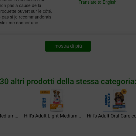
Translate to English
 non pas à cause de la
roquette ouvert sur le côté,
s pas si je recommanderais
issiez me donner une
mostra di più
Monsieur Richard
24-09-2022
air d apprécié davantage que
Excellent produit une grande
30 altri prodotti della stessa categoria
Translate to English
Petronel
19-10-2021
Medium...
Hill's Adult Light Medium...
Hill's Adult Oral Care co
den voor de oudere hond, zo
Consegna:
Qu
e van Brekz.