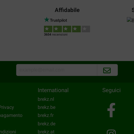
Affidabile
Snel en kwalitatief goed en bes
Translate to English
3654
recensioni
Colette Colle
28-07-2020
Excellentes croquettes très 
bonne digestion.Très satisfait
âge.
Translate to English
International
Seguici
brekz.nl
Privacy
brekz.be
 pagamento
brekz.fr
brekz.de
ndizioni
brekz.at