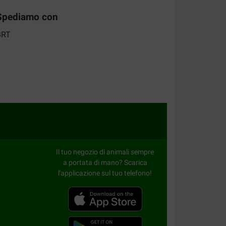
Spediamo con
telling klopt.
appréciées par mon chien âgé de 11 ans. Très
e de cette marque utilisée depuis son plus jeune
Il tuo negozio di animali sempre
a portata di mano? Scarica
l'applicazione sul tuo telefono!