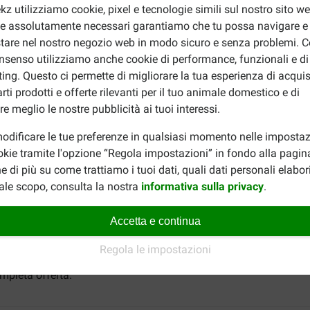
kz utilizziamo cookie, pixel e tecnologie simili sul nostro sito w
ie assolutamente necessari garantiamo che tu possa navigare e
tare nel nostro negozio web in modo sicuro e senza problemi. Co
nsenso utilizziamo anche cookie di performance, funzionali e di
ing. Questo ci permette di migliorare la tua esperienza di acquis
rti prodotti e offerte rilevanti per il tuo animale domestico e di
re meglio le nostre pubblicità ai tuoi interessi.
odificare le tue preferenze in qualsiasi momento nelle impostaz
okie tramite l'opzione “Regola impostazioni” in fondo alla pagin
e di più su come trattiamo i tuoi dati, quali dati personali elabo
ale scopo, consulta la nostra
informativa sulla privacy
.
iudendo bene la confezione. La data di scadenza si trova sulla c
Accetta e continua
Regola le impostazioni
mpio un alimento per cani adulti? Prova allora
Hill's Science Pl
mpleta offerta.