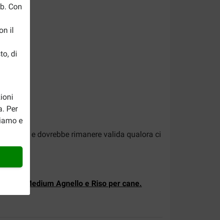
eb. Con
n il
to, di
ioni
a. Per
riamo e
onfezione e dovrebbe rimanere valida qualora ci
an Adult Medium Agnello e Riso per cane.