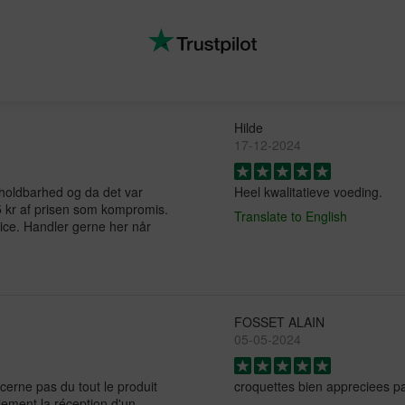
Hilde
17-12-2024
holdbarhed og da det var
Heel kwalitatieve voeding.
 75 kr af prisen som kompromis.
Translate to English
ice. Handler gerne her når
FOSSET ALAIN
05-05-2024
erne pas du tout le produit
croquettes bien appreciees 
plement la réception d'un