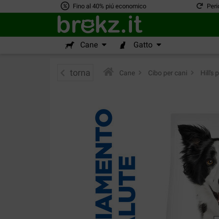
Fino al 40% piú economico
Peri
Cane
Gatto
torna
Cane
>
Cibo per cani
>
Hill's 