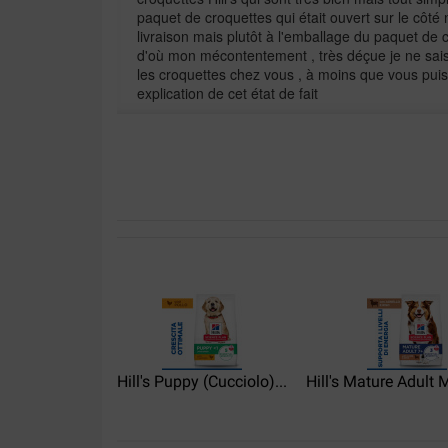
paquet de croquettes qui était ouvert sur le côté
livraison mais plutôt à l'emballage du paquet de c
d'où mon mécontentement , très déçue je ne sai
les croquettes chez vous , à moins que vous pu
explication de cet état de fait
Translate to English
Michèle
23-10-2022
Les croquettes sont plus petites mon Golden a l 
les plus grosses qu elle boudaient
Translate to English
Bart
30-11-2021
Hill's Puppy (Cucciolo)...
Hill's Mature Adult 
Lekker, gezonde en goed verteerbare hondenbro
dat hij toch nog vitaal en speels is. Goede servic