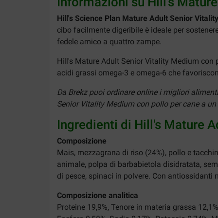
Informazioni su Hill's Matur
Hill's Science Plan Mature Adult Senior Vitali
cibo facilmente digeribile è ideale per sostenere 
fedele amico a quattro zampe.
Hill's Mature Adult Senior Vitality Medium con p
acidi grassi omega-3 e omega-6 che favoriscono 
Da Brekz puoi ordinare online i migliori alimen
Senior Vitality Medium con pollo per cane a un p
Ingredienti di Hill's Mature 
Composizione
Mais, mezzagrana di riso (24%), pollo e tacchino
animale, polpa di barbabietola disidratata, semi
di pesce, spinaci in polvere. Con antiossidanti na
Composizione analitica
Proteine 19,9%, Tenore in materia grassa 12,1%