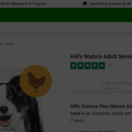
odo di riflessione di 14 giorni
Spedizione gratuita da 89
per cane
Hill's Mature Adult Seni
(
15
)
2-5gg lavorativi st
indicazioni
Hill's Science Plan Mature Ad
cane
è un alimento secco per ca
7 anni.