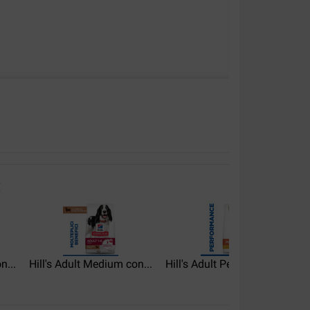
 marque
:
n...
Hill's Adult Medium con...
Hill's Adult Performance...
H
alità:
Rapporto qualità-
prezzo: