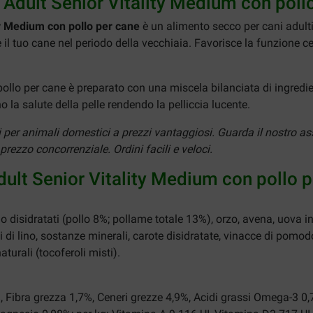
e Adult Senior Vitality Medium con poll
ty Medium con pollo per cane
è un alimento secco per cani adulti 
il tuo cane nel periodo della vecchiaia. Favorisce la funzione cereb
ollo per cane è preparato con una miscela bilanciata di ingredient
la salute della pelle rendendo la pelliccia lucente.
ti per animali domestici a prezzi vantaggiosi. Guarda il nostro a
rezzo concorrenziale. Ordini facili e veloci.
Adult Senior Vitality Medium con pollo 
 disidratati (pollo 8%; pollame totale 13%), orzo, avena, uova in p
 di lino, sostanze minerali, carote disidratate, vinacce di pomodo
turali (tocoferoli misti).
, Fibra grezza 1,7%, Ceneri grezze 4,9%, Acidi grassi Omega-3 0,