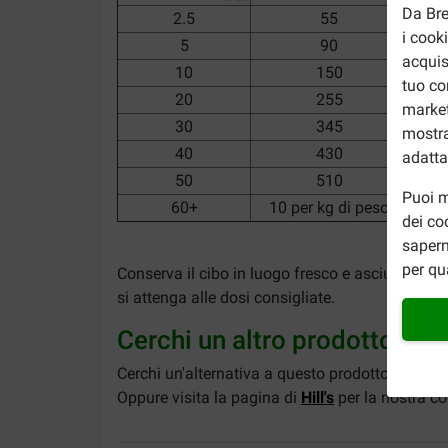
Da Bre
2.5
55
i cook
5
90
acquis
10
150
tuo co
20
255
market
30
345
mostra
40
430
adatta
50
510
Puoi m
60+
10 per kg di peso
dei co
sapern
per qu
Conserva il cibo in luogo fresco e asciutto, ch
si attenga alle dosi consigliate.
Cerchi un altro prodotto?
Cerchi un'alternativa a questo prodotto, ad ese
Oppure visita la pagina di
Hill's
per la nostra co