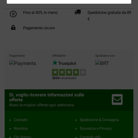
Fino al 40% in meno
Spedizione gratuita da 89
€
Pagamento sicuro
Pagamento
Affidabile
Spediamo con
3654
recensioni
Sì, voglio ricevere informazioni sulle
offerte
Ricevi le migliori offerte ogni settimana
Contatti
Spedizione & Consegna
Riordina
Sicurezza e Privacy
Chi Siamo
Consigli utili