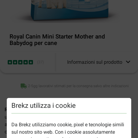
Royal Canin Mini Starter Mother and
Babydog per cane
Informazioni sul prodotto
(
37
)
2-5gg lavorativi stimati per la consegna salvo altre indicazioni
Brekz utilizza i cookie
Royal Canin Mini Starter Mother and Babydog per cane
è
un alimento secco completo per femmine gravide o in
allattamento di piccola taglia (tra 4 e 10 kg) e i loro
Da Brekz utilizziamo cookie, pixel e tecnologie simili
cuccioli, di età tra 3 e 8 settimane.
sul nostro sito web. Con i cookie assolutamente