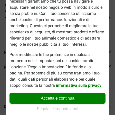
necessari garantiamo che tu possa navigare e
Sostiene la digestione e il sistema immunitario
acquistare nel nostro negozio web in modo sicuro e
Favorisce la crescita
senza problemi. Con il tuo consenso utilizziamo
Sostiene la femmina durante gravidanza e allattamento
anche cookie di performance, funzionali e di
marketing. Questo ci permette di migliorare la tua
esperienza di acquisto, di mostrarti prodotti e offerte
rilevanti per il tuo animale domestico e di adattare
meglio le nostre pubblicità ai tuoi interessi.
Più informazioni
Puoi modificare le tue preferenze in qualsiasi
momento nelle impostazioni dei cookie tramite
l'opzione “Regola impostazioni” in fondo alla
Reviews
pagina. Per saperne di più su come trattiamo i tuoi
dati, quali dati personali elaboriamo e per quale
scopo, consulta la nostra
informativa sulla privacy
.
Accetta e continua
Royal Canin Medium Starter...
Royal Canin Medium Puppy..
Regola le impostazioni